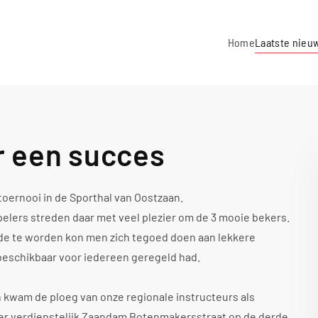
Home
Laatste nieu
r een succes
oernooi in de Sporthal van Oostzaan.
spelers streden daar met veel plezier om de 3 mooie bekers.
de te worden kon men zich tegoed doen aan lekkere
 beschikbaar voor iedereen geregeld had.
 kwam de ploeg van onze regionale instructeurs als
zeer verdienstelijk Zaandam Botenmakersstraat op de derde