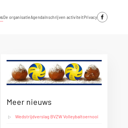
ws
De organisatie
Agenda
Inschrijven activiteit
Privacy
Meer nieuws
Wedstrijdverslag BVZW Volleybaltoernooi